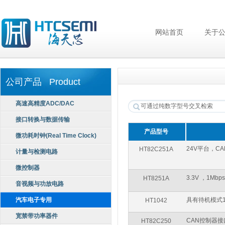
网站首页
关于
公司产品 Product
高速高精度ADC/DAC
接口转换与数据传输
产品型号
微功耗时钟(Real Time Clock)
24V平台，C
HT82C251A
计量与检测电路
微控制器
3.3V ，1M
HT8251A
音视频与功放电路
汽车电子专用
具有待机模式1
HT1042
宽禁带功率器件
CAN控制器接
HT82C250