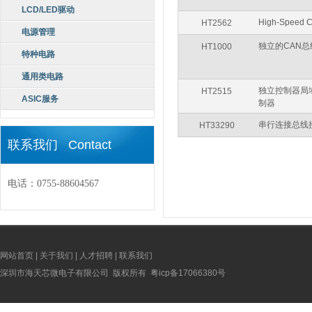
LCD/LED驱动
High-Speed C
HT2562
电源管理
独立的CAN
HT1000
特种电路
通用类电路
独立控制器局域网络
HT2515
ASIC服务
制器
串行连接总线
HT33290
联系我们 Contact
电话：0755-88604567
网站首页
|
关于我们
|
人才招聘
|
联系我们
深圳市海天芯微电子有限公司 版权所有
粤icp备17066380号