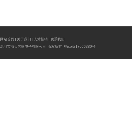
网站首页
|
关于我们
|
人才招聘
|
联系我们
深圳市海天芯微电子有限公司 版权所有
粤icp备17066380号