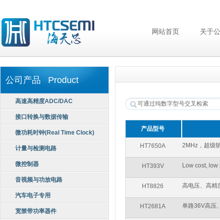
网站首页
关于
公司产品 Product
高速高精度ADC/DAC
接口转换与数据传输
产品型号
微功耗时钟(Real Time Clock)
2MHz，超级
HT7650A
计量与检测电路
微控制器
Low cost, low 
HT393V
音视频与功放电路
高电压、高精
HT8826
汽车电子专用
单路36V高压
HT2681A
宽禁带功率器件