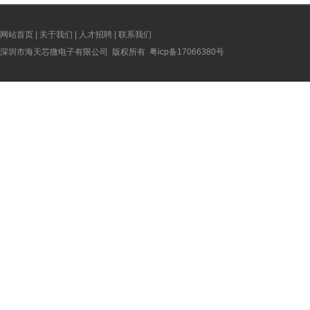
网站首页
|
关于我们
|
人才招聘
|
联系我们
深圳市海天芯微电子有限公司 版权所有
粤icp备17066380号