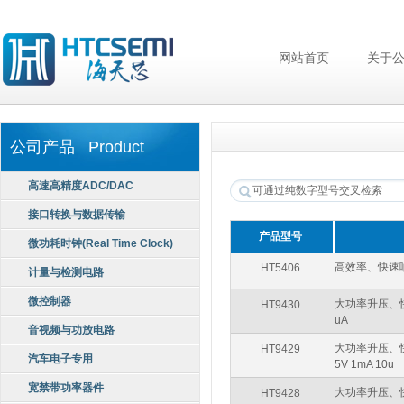
网站首页
关于
公司产品 Product
高速高精度ADC/DAC
接口转换与数据传输
产品型号
微功耗时钟(Real Time Clock)
高效率、快速响应0.
HT5406
计量与检测电路
微控制器
大功率升压、快充领
HT9430
uA
音视频与功放电路
大功率升压、快充领
HT9429
汽车电子专用
5V 1mA 10u
宽禁带功率器件
大功率升压、快充领域
HT9428