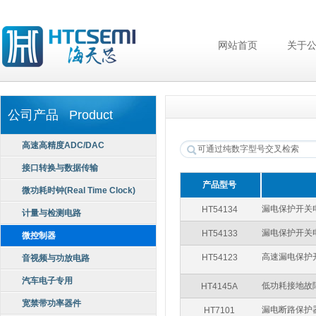
网站首页
关于
公司产品 Product
高速高精度ADC/DAC
接口转换与数据传输
产品型号
微功耗时钟(Real Time Clock)
漏电保护开关
HT54134
计量与检测电路
漏电保护开关
HT54133
微控制器
高速漏电保护
HT54123
音视频与功放电路
汽车电子专用
低功耗接地故
HT4145A
宽禁带功率器件
漏电断路保护器监控 (
HT7101