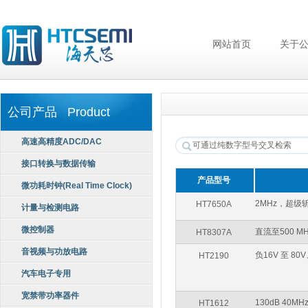
网站首页
关于
公司产品 Product
高速高精度ADC/DAC
接口转换与数据传输
产品型号
微功耗时钟(Real Time Clock)
2MHz，超级
HT7650A
计量与检测电路
微控制器
直流至500 M
HT8307A
音视频与功放电路
负16V 至 8
HT2190
汽车电子专用
宽禁带功率器件
130dB 4
HT1612