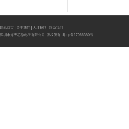
网站首页
|
关于我们
|
人才招聘
|
联系我们
深圳市海天芯微电子有限公司 版权所有
粤icp备17066380号