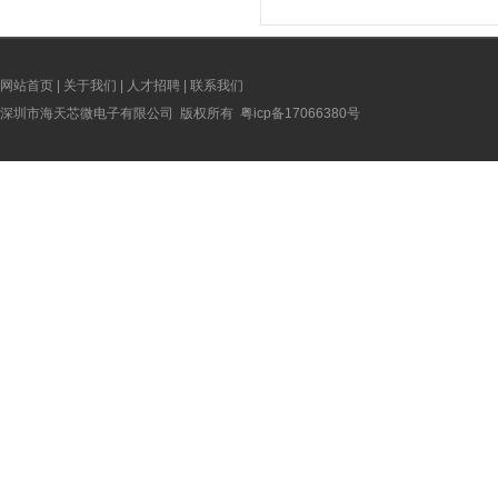
网站首页
|
关于我们
|
人才招聘
|
联系我们
深圳市海天芯微电子有限公司 版权所有
粤icp备17066380号