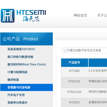
网站首页
关于
公司产品 Product
高速高精度ADC/DAC
接口转换与数据传输
产品型号
微功耗时钟(Real Time Clock)
2 x 5 W立
HT7496
计量与检测电路
微控制器
带微机接口的
HT91531
音视频与功放电路
带闪灯功能电
HT91214A
汽车电子专用
多重标准CMO
HT2533
宽禁带功率器件