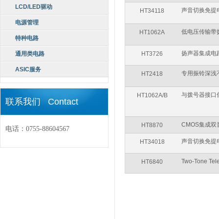
LCD/LED驱动
声音切换免提
HT34118
电源管理
低电压传输带
HT1062A
特种电路
扬声器集成电
通用类电路
HT3726
ASIC服务
专用振铃深浅
HT2418
与拨号器接口
HT1062A/B
联系我们 Contact
CMOS集成
HT8870
电话：0755-88604567
声音切换免提
HT34018
Two-Tone Tele
HT6840