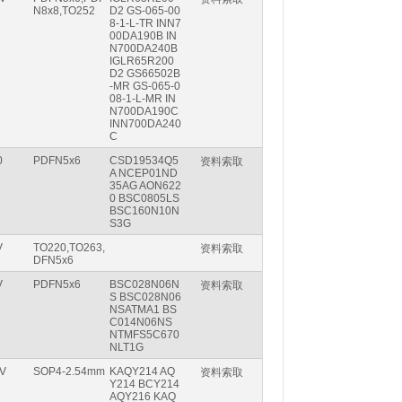
N8x8,TO252
D2 GS-065-00
8-1-L-TR INN7
00DA190B IN
N700DA240B
IGLR65R200
D2 GS66502B
-MR GS-065-0
08-1-L-MR IN
N700DA190C
INN700DA240
C
0
PDFN5x6
CSD19534Q5
资料索取
A NCEP01ND
35AG AON622
0 BSC0805LS
BSC160N10N
S3G
V
TO220,TO263,
资料索取
DFN5x6
V
PDFN5x6
BSC028N06N
资料索取
S BSC028N06
NSATMA1 BS
C014N06NS
NTMFS5C670
NLT1G
V
SOP4-2.54mm
KAQY214 AQ
资料索取
Y214 BCY214
AQY216 KAQ