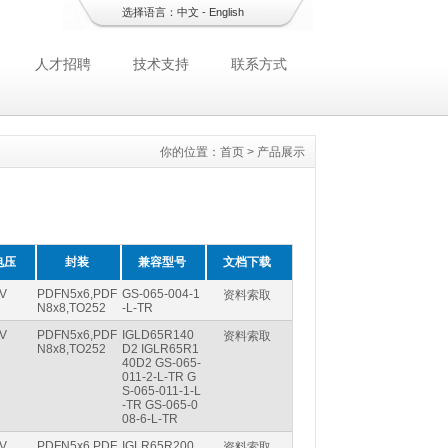
选择语言：
中文
-
English
人才招聘
技术支持
联系方式
你的位置：
首页
>
产品展示
电压
封装
兼容型号
文档下载
V
PDFN5x6,PDF
GS-065-004-1
资料索取
N8x8,TO252
-L-TR
V
PDFN5x6,PDF
IGLD65R140
资料索取
N8x8,TO252
D2 IGLR65R1
40D2 GS-065-
011-2-L-TR G
S-065-011-1-L
-TR GS-065-0
08-6-L-TR
V
PDFN5x6,PDF
IGLR65R200
资料索取