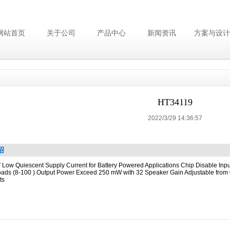
网站首页
关于公司
产品中心
新闻资讯
方案与设计
HT34119
2022/3/29 14:36:57
绍
 Low Quiescent Supply Current for Battery Powered Applications Chip Disable Inp
ads (8-100 ) Output Power Exceed 250 mW with 32 Speaker Gain Adjustable from 0
ts