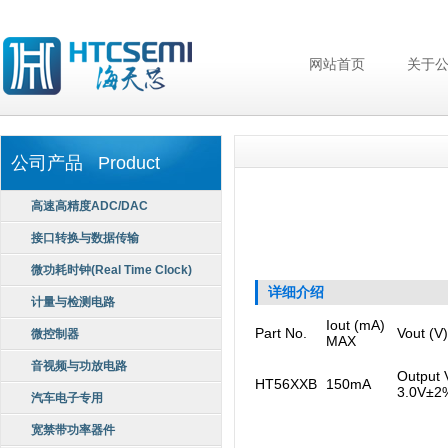
网站首页
关于
公司产品 Product
高速高精度ADC/DAC
接口转换与数据传输
微功耗时钟(Real Time Clock)
详细介绍
计量与检测电路
Iout (mA)
Part No.
V
out
(V)
微控制器
MAX
音视频与功放电路
Output 
HT56XXB
150mA
3.0V±2
汽车电子专用
宽禁带功率器件